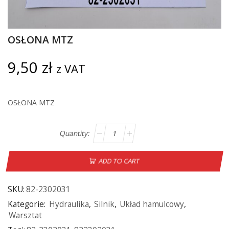
OSŁONA MTZ
9,50
zł
z VAT
OSŁONA MTZ
ADD TO CART
SKU:
82-2302031
Kategorie:
Hydraulika
,
Silnik
,
Układ hamulcowy
,
Warsztat