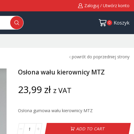
Zaloguj / Utwórz konto
Koszyk
0
powrót do poprzedniej strony
Osłona wału kierownicy MTZ
23,99
zł
z VAT
Osłona gumowa wału kierownicy MTZ
ADD TO CART