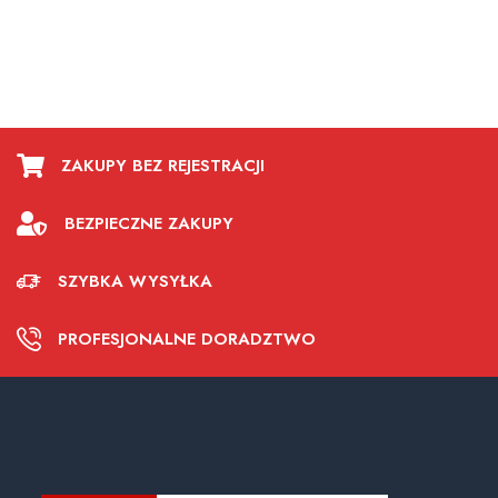
ZAKUPY BEZ REJESTRACJI
BEZPIECZNE ZAKUPY
SZYBKA WYSYŁKA
PROFESJONALNE DORADZTWO