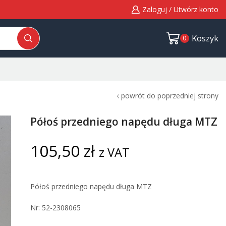
Zaloguj / Utwórz konto
Koszyk
0
powrót do poprzedniej strony
Półoś przedniego napędu długa MTZ
105,50
zł
z VAT
Półoś przedniego napędu długa MTZ
Nr: 52-2308065