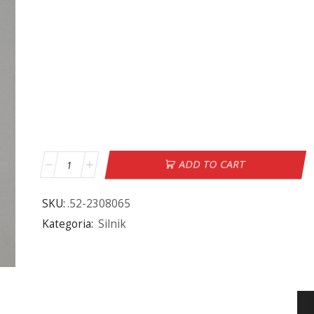
ADD TO CART
SKU:
.52-2308065
Kategoria:
Silnik