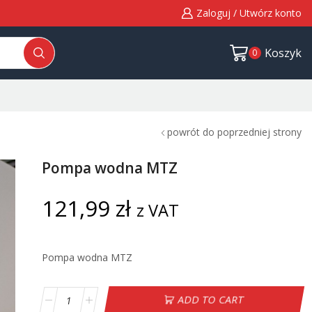
Zaloguj / Utwórz konto
Koszyk
0
powrót do poprzedniej strony
Pompa wodna MTZ
121,99
zł
z VAT
Pompa wodna MTZ
ADD TO CART