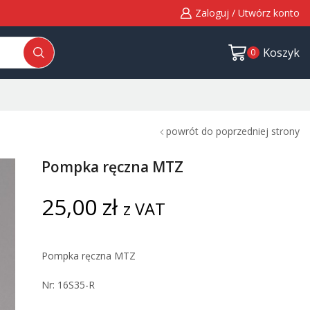
Zaloguj / Utwórz konto
Koszyk
0
powrót do poprzedniej strony
Pompka ręczna MTZ
25,00
zł
z VAT
Pompka ręczna MTZ
Nr: 16S35-R