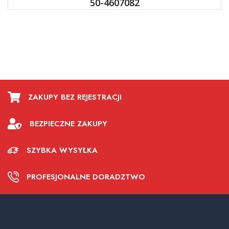
50-4607082
ZAKUPY BEZ REJESTRACJI
BEZPIECZNE ZAKUPY
SZYBKA WYSYŁKA
PROFESJONALNE DORADZTWO