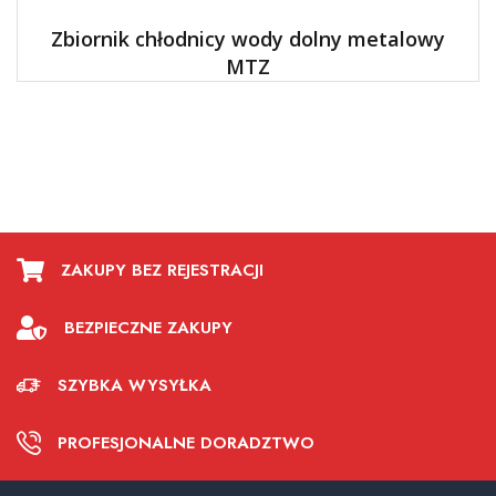
Zbiornik chłodnicy wody dolny metalowy
MTZ
ZAKUPY BEZ REJESTRACJI
BEZPIECZNE ZAKUPY
SZYBKA WYSYŁKA
PROFESJONALNE DORADZTWO