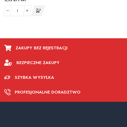
z VAT
ZAKUPY BEZ REJESTRACJI
BEZPIECZNE ZAKUPY
SZYBKA WYSYŁKA
PROFESJONALNE DORADZTWO