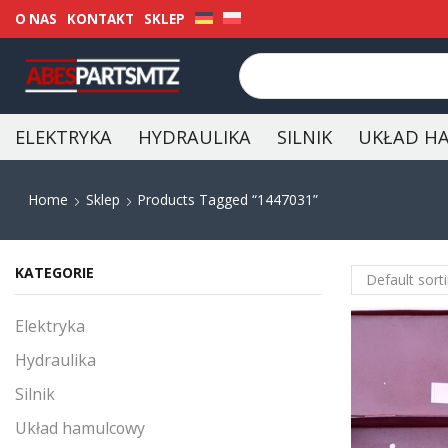
O NAS
KONTAKT
SKLEP
ELEKTRYKA
HYDRAULIKA
SILNIK
UKŁAD H
Home
Sklep
Products Tagged “1447031”
KATEGORIE
Elektryka
Hydraulika
Silnik
Układ hamulcowy