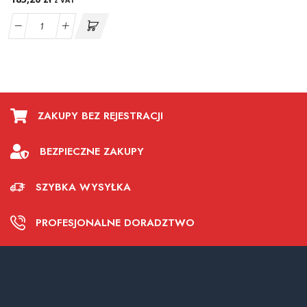
z VAT
ZAKUPY BEZ REJESTRACJI
BEZPIECZNE ZAKUPY
SZYBKA WYSYŁKA
PROFESJONALNE DORADZTWO