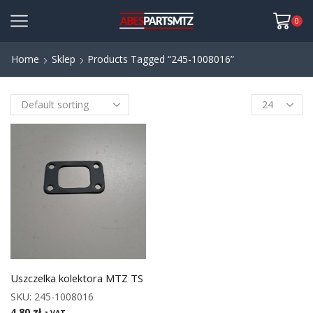
0
Home
Sklep
Products Tagged “245-1008016”
Uszczelka kolektora MTZ TS
SKU:
245-1008016
4,80
zł