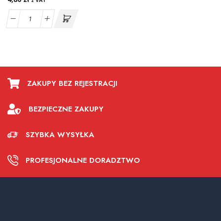
z VAT
ZAKUPY BEZ REJESTRACJI
BEZPIECZNE ZAKUPY
SZYBKA WYSYŁKA
PROFESJONALNE DORADZTWO