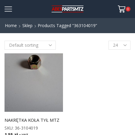
0
Home
Sklep
Products Tagged “363104019”
NAKRĘTKA KOŁA TYŁ MTZ
SKU:
36-3104019
1,55
zł