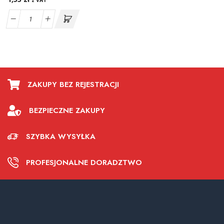
z VAT
ZAKUPY BEZ REJESTRACJI
BEZPIECZNE ZAKUPY
SZYBKA WYSYŁKA
PROFESJONALNE DORADZTWO