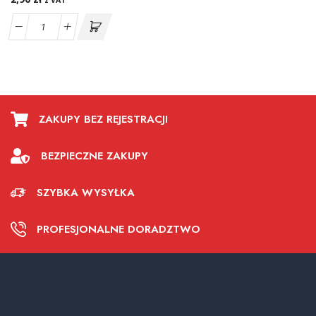
z VAT
ZAKUPY BEZ REJESTRACJI
BEZPIECZNE ZAKUPY
SZYBKA WYSYŁKA
PROFESJONALNE DORADZTWO