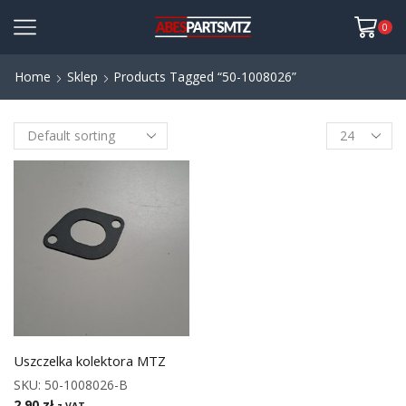
0
Home
Sklep
Products Tagged “50-1008026”
Uszczelka kolektora MTZ
SKU:
50-1008026-B
2,90
zł