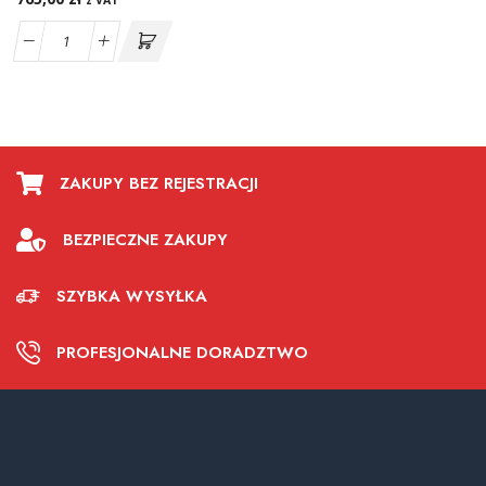
z VAT
ZAKUPY BEZ REJESTRACJI
BEZPIECZNE ZAKUPY
SZYBKA WYSYŁKA
PROFESJONALNE DORADZTWO