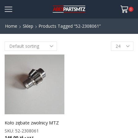
0
Home
Sklep
Products Tagged “52-2308061”
Koło zębate zwolnicy MTZ
SKU:
52-2308061
146,00
zł