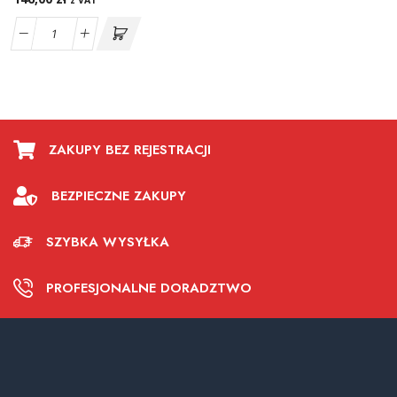
z VAT
ZAKUPY BEZ REJESTRACJI
BEZPIECZNE ZAKUPY
SZYBKA WYSYŁKA
PROFESJONALNE DORADZTWO