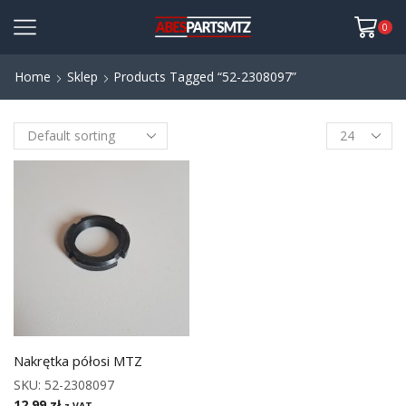
0
Home
Sklep
Products Tagged “52-2308097”
Nakrętka półosi MTZ
SKU:
52-2308097
12,99
zł