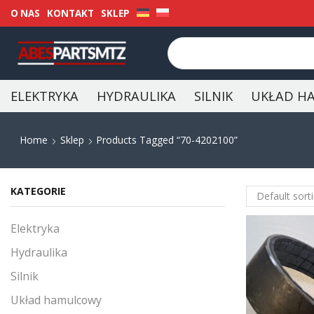
O NAS
KONTAKT
SKLEP
ELEKTRYKA
HYDRAULIKA
SILNIK
UKŁAD H
Home
Sklep
Products Tagged “70-4202100”
KATEGORIE
Elektryka
Hydraulika
Silnik
Układ hamulcowy