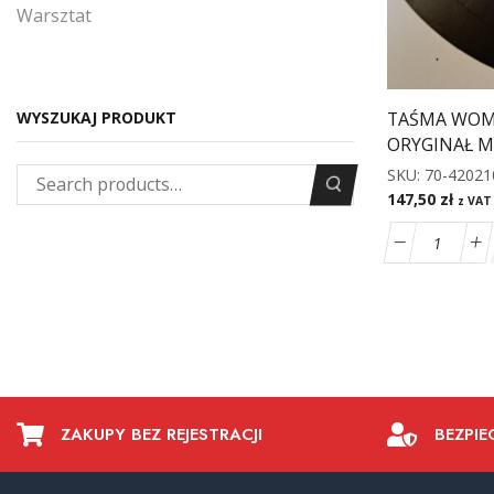
Warsztat
TAŚMA WO
WYSZUKAJ PRODUKT
ORYGINAŁ MT
SKU:
70-42021
147,50
zł
z VAT
ZAKUPY BEZ REJESTRACJI
BEZPIE