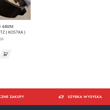
M 44MM
Z ( KOSTKA )
00
CZNE ZAKUPY
SZYBKA WYSYŁKA