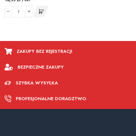
z VAT
ZAKUPY BEZ REJESTRACJI
BEZPIECZNE ZAKUPY
SZYBKA WYSYŁKA
PROFESJONALNE DORADZTWO