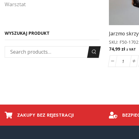
Warsztat
Jarzmo skrz
WYSZUKAJ PRODUKT
SKU:
F50-1702
74,99
zł
z VAT
ZAKUPY BEZ REJESTRACJI
BEZPIE