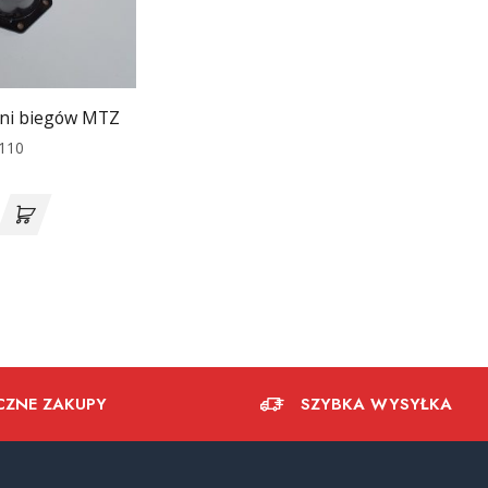
yni biegów MTZ
110
CZNE ZAKUPY
SZYBKA WYSYŁKA