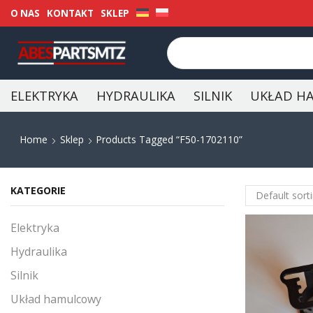
O NAS
KONTAKT
SKLEP
ELEKTRYKA
HYDRAULIKA
SILNIK
UKŁAD H
Home
Sklep
Products Tagged “F50-1702110”
KATEGORIE
Elektryka
Hydraulika
Silnik
Układ hamulcowy