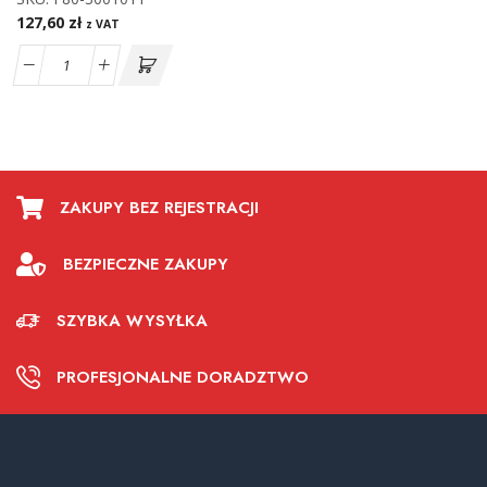
127,60
zł
z VAT
ZAKUPY BEZ REJESTRACJI
BEZPIECZNE ZAKUPY
SZYBKA WYSYŁKA
PROFESJONALNE DORADZTWO