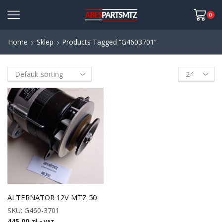
0
Home
Sklep
Products Tagged “G4603701”
ALTERNATOR 12V MTZ 50
SKU:
G460-3701
445,00
zł