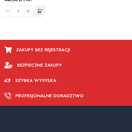
z VAT
ZAKUPY BEZ REJESTRACJI
BEZPIECZNE ZAKUPY
SZYBKA WYSYŁKA
PROFESJONALNE DORADZTWO