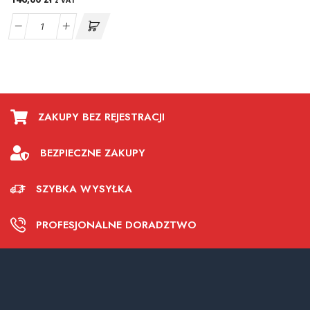
z VAT
ZAKUPY BEZ REJESTRACJI
BEZPIECZNE ZAKUPY
SZYBKA WYSYŁKA
PROFESJONALNE DORADZTWO