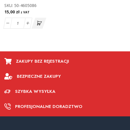
SKU:
50-4605086
15,00
zł
z VAT
ZAKUPY BEZ REJESTRACJI
BEZPIECZNE ZAKUPY
SZYBKA WYSYŁKA
PROFESJONALNE DORADZTWO