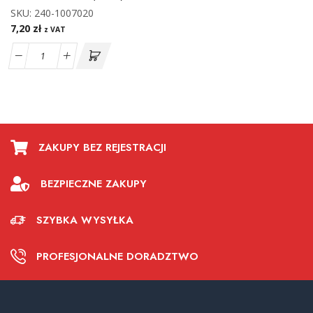
SKU:
240-1007020
7,20
zł
z VAT
ZAKUPY BEZ REJESTRACJI
BEZPIECZNE ZAKUPY
SZYBKA WYSYŁKA
PROFESJONALNE DORADZTWO