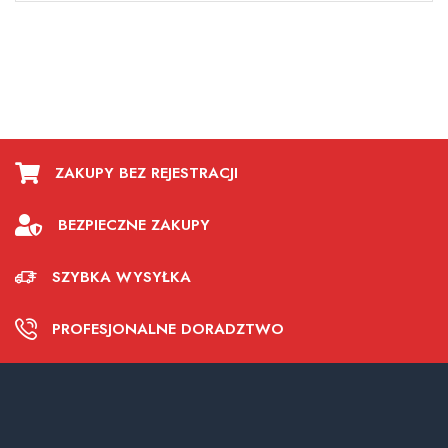
ZAKUPY BEZ REJESTRACJI
BEZPIECZNE ZAKUPY
SZYBKA WYSYŁKA
PROFESJONALNE DORADZTWO