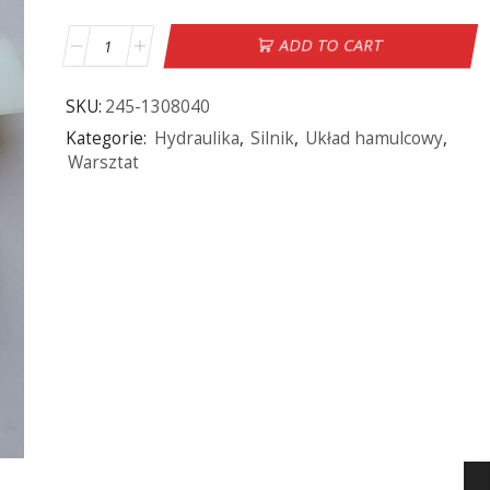
ADD TO CART
SKU:
245-1308040
Kategorie:
Hydraulika
,
Silnik
,
Układ hamulcowy
,
Warsztat