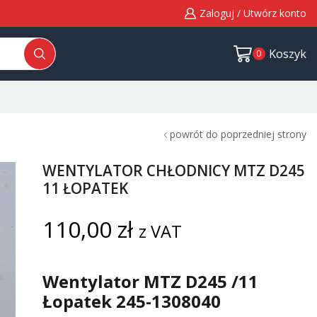
Zaloguj / Utwórz konto
Koszyk
0
powrót do poprzedniej strony
WENTYLATOR CHŁODNICY MTZ D245
11 ŁOPATEK
110,00
zł
z VAT
Wentylator MTZ D245 /11
Łopatek 245-1308040